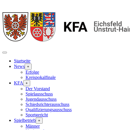
Startseite
News
+
Erfolge
Kreispokalfinale
KFA
+
Der Vorstand
Spielausschuss
Jugendausschuss
Schiedsrichterausschuss
Qualifizierungsausschuss
Sportgericht
Spielbetrieb
+
Männer