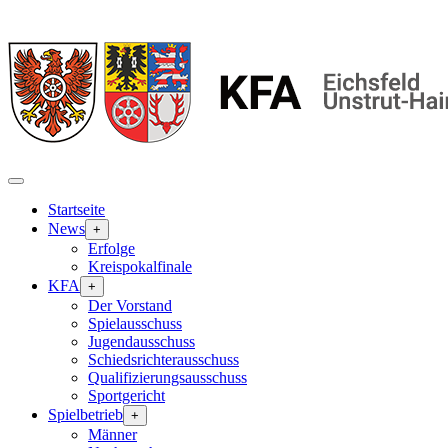
Startseite
News
+
Erfolge
Kreispokalfinale
KFA
+
Der Vorstand
Spielausschuss
Jugendausschuss
Schiedsrichterausschuss
Qualifizierungsausschuss
Sportgericht
Spielbetrieb
+
Männer