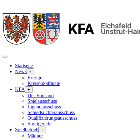
Startseite
News
+
Erfolge
Kreispokalfinale
KFA
+
Der Vorstand
Spielausschuss
Jugendausschuss
Schiedsrichterausschuss
Qualifizierungsausschuss
Sportgericht
Spielbetrieb
+
Männer