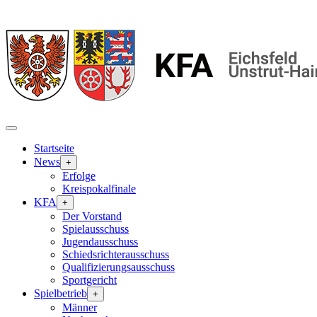
Startseite
News
+
Erfolge
Kreispokalfinale
KFA
+
Der Vorstand
Spielausschuss
Jugendausschuss
Schiedsrichterausschuss
Qualifizierungsausschuss
Sportgericht
Spielbetrieb
+
Männer