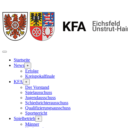
Startseite
News
+
Erfolge
Kreispokalfinale
KFA
+
Der Vorstand
Spielausschuss
Jugendausschuss
Schiedsrichterausschuss
Qualifizierungsausschuss
Sportgericht
Spielbetrieb
+
Männer