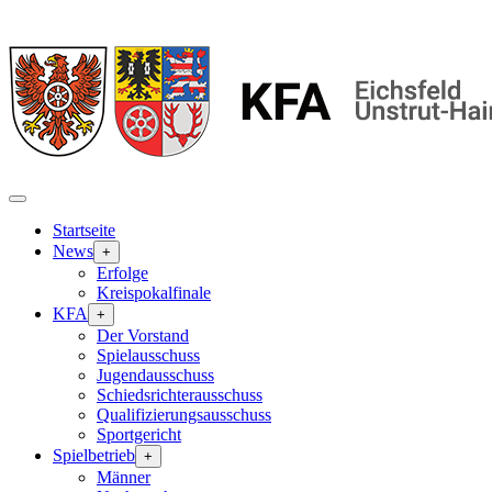
Startseite
News
+
Erfolge
Kreispokalfinale
KFA
+
Der Vorstand
Spielausschuss
Jugendausschuss
Schiedsrichterausschuss
Qualifizierungsausschuss
Sportgericht
Spielbetrieb
+
Männer