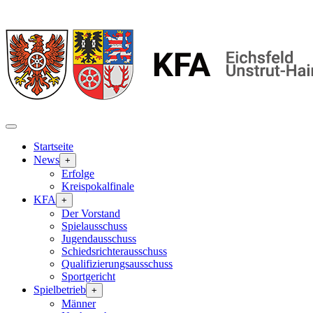
Startseite
News
+
Erfolge
Kreispokalfinale
KFA
+
Der Vorstand
Spielausschuss
Jugendausschuss
Schiedsrichterausschuss
Qualifizierungsausschuss
Sportgericht
Spielbetrieb
+
Männer