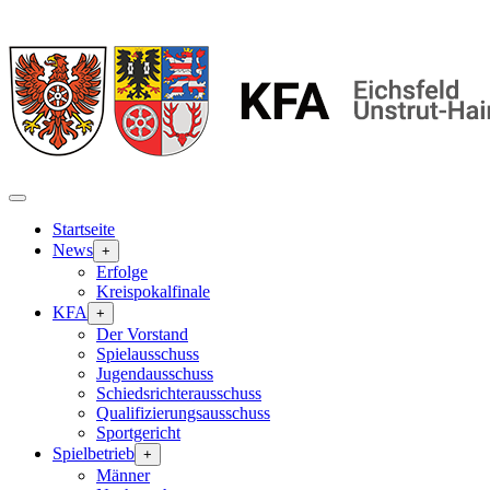
Startseite
News
+
Erfolge
Kreispokalfinale
KFA
+
Der Vorstand
Spielausschuss
Jugendausschuss
Schiedsrichterausschuss
Qualifizierungsausschuss
Sportgericht
Spielbetrieb
+
Männer