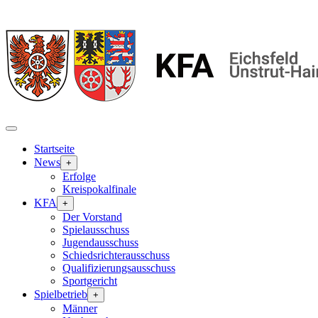
Startseite
News
+
Erfolge
Kreispokalfinale
KFA
+
Der Vorstand
Spielausschuss
Jugendausschuss
Schiedsrichterausschuss
Qualifizierungsausschuss
Sportgericht
Spielbetrieb
+
Männer