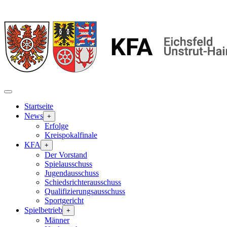
Startseite
News
+
Erfolge
Kreispokalfinale
KFA
+
Der Vorstand
Spielausschuss
Jugendausschuss
Schiedsrichterausschuss
Qualifizierungsausschuss
Sportgericht
Spielbetrieb
+
Männer