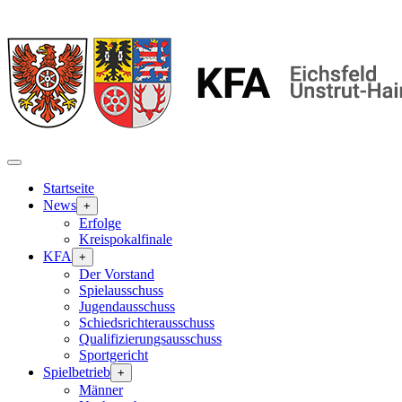
Startseite
News
+
Erfolge
Kreispokalfinale
KFA
+
Der Vorstand
Spielausschuss
Jugendausschuss
Schiedsrichterausschuss
Qualifizierungsausschuss
Sportgericht
Spielbetrieb
+
Männer