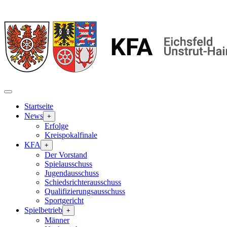
Startseite
News
+
Erfolge
Kreispokalfinale
KFA
+
Der Vorstand
Spielausschuss
Jugendausschuss
Schiedsrichterausschuss
Qualifizierungsausschuss
Sportgericht
Spielbetrieb
+
Männer