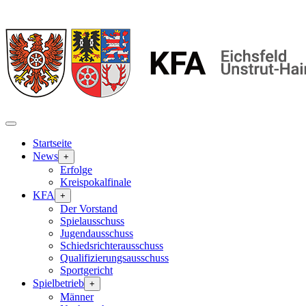
Startseite
News
+
Erfolge
Kreispokalfinale
KFA
+
Der Vorstand
Spielausschuss
Jugendausschuss
Schiedsrichterausschuss
Qualifizierungsausschuss
Sportgericht
Spielbetrieb
+
Männer