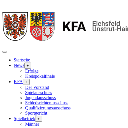
Startseite
News
+
Erfolge
Kreispokalfinale
KFA
+
Der Vorstand
Spielausschuss
Jugendausschuss
Schiedsrichterausschuss
Qualifizierungsausschuss
Sportgericht
Spielbetrieb
+
Männer