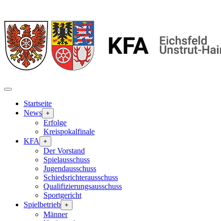
Startseite
News
+
Erfolge
Kreispokalfinale
KFA
+
Der Vorstand
Spielausschuss
Jugendausschuss
Schiedsrichterausschuss
Qualifizierungsausschuss
Sportgericht
Spielbetrieb
+
Männer