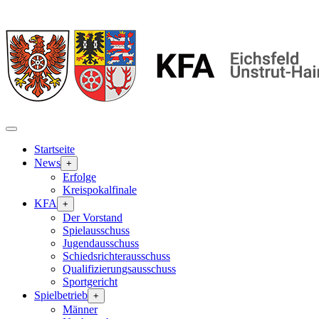
Startseite
News
+
Erfolge
Kreispokalfinale
KFA
+
Der Vorstand
Spielausschuss
Jugendausschuss
Schiedsrichterausschuss
Qualifizierungsausschuss
Sportgericht
Spielbetrieb
+
Männer