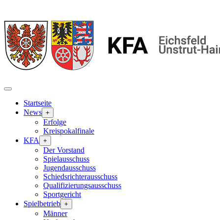
Startseite
News
+
Erfolge
Kreispokalfinale
KFA
+
Der Vorstand
Spielausschuss
Jugendausschuss
Schiedsrichterausschuss
Qualifizierungsausschuss
Sportgericht
Spielbetrieb
+
Männer