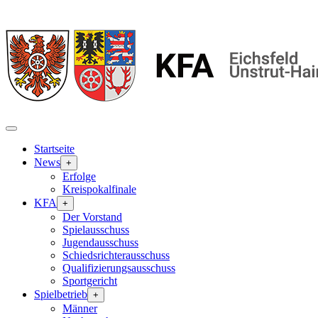
Startseite
News
+
Erfolge
Kreispokalfinale
KFA
+
Der Vorstand
Spielausschuss
Jugendausschuss
Schiedsrichterausschuss
Qualifizierungsausschuss
Sportgericht
Spielbetrieb
+
Männer